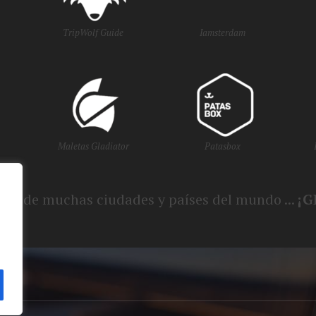
TripWolf Guide
Iamsterdam
Maletas Gladiator
Patasbox
smo de muchas ciudades y países del mundo ...
¡G