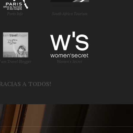
Paris Info
South Africa Tourism
I am Travel Blogger
Women's Secret
RACIAS A TODOS!