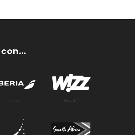
con...
Iberia
Wizz Air