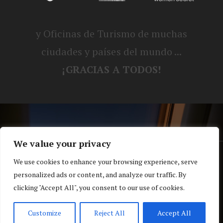
y Oficinas de Turismo de muchas
ciudades y países del mundo ...
¡GRACIAS A TODOS!
We value your privacy
® Blog personal de Alex, Nerea, Turbo y
We use cookies to enhance your browsing experience, serve
personalized ads or content, and analyze our traffic. By
Koko |
Política de privacidad y cookies
clicking "Accept All", you consent to our use of cookies.
Top
Customize
Reject All
Accept All