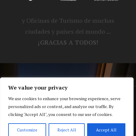
y Oficinas de Turismo de muchas
ciudades y países del mundo ...
¡GRACIAS A TODOS!
We value your privacy
® Blog personal de Alex, Nerea, Turbo y
We use cookies to enhance your browsing experience, serve
personalized ads or content, and analyze our traffic. By
Koko |
Política de privacidad y cookies
clicking "Accept All", you consent to our use of cookies.
Top
Customize
Reject All
Accept All