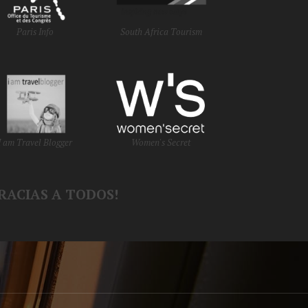
Paris Info
South Africa Tourism
I am Travel Blogger
Women's Secret
RACIAS A TODOS!