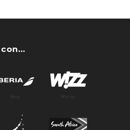
con...
Iberia
Wizz Air