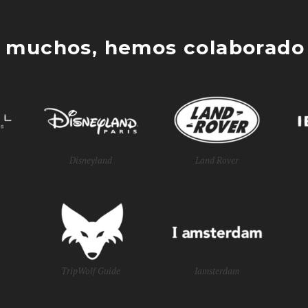
 muchos, hemos colaborado 
Disneyland
Land Rover
TripWolf Guide
Iamsterdam