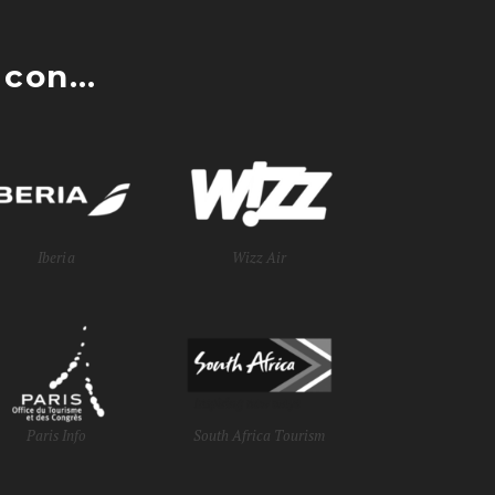
con...
Iberia
Wizz Air
Paris Info
South Africa Tourism