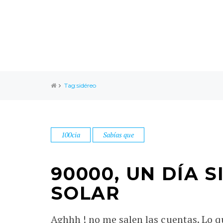
Tag:sidéreo
100cia
Sabías que
90000, UN DÍA S
SOLAR
Aghhh ! no me salen las cuentas. Lo q