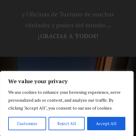
y Oficinas de Turismo de muchas
ciudades y países del mundo ...
¡GRACIAS A TODOS!
We value your privacy
® Blog personal de Alex, Nerea, Turbo y
We use cookies to enhance your browsing experience, serve
personalized ads or content, and analyze our traffic. By
Koko |
Política de privacidad y cookies
clicking "Accept All", you consent to our use of cookies.
Top
Customize
Reject All
Accept All