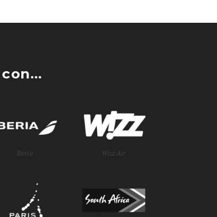
con...
Iberia
Wizz Air