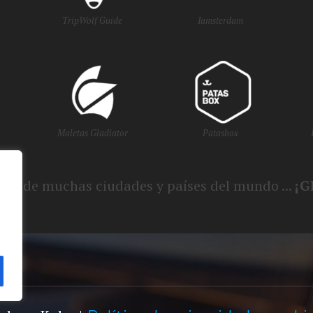
TripWolf Guide
Iamsterdam
Maletas Gladiator
Patasbox
smo de muchas ciudades y países del mundo ...
¡G