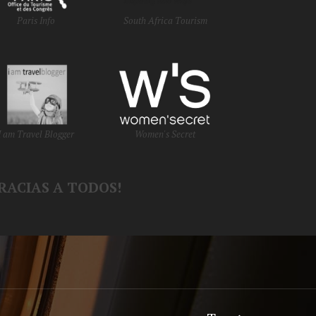
Paris Info
South Africa Tourism
I am Travel Blogger
Women's Secret
RACIAS A TODOS!