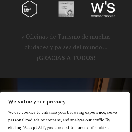
y Oficinas de Turismo de muchas
ciudades y países del mundo ...
¡GRACIAS A TODOS!
We value your privacy
® Blog personal de Alex, Nerea, Turbo y
We use cookies to enhance your browsing experience, serve
personalized ads or content, and analyze our traffic. By
Koko |
Política de privacidad y cookies
clicking "Accept All", you consent to our use of cookies.