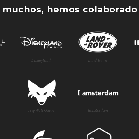
 muchos, hemos colaborado 
Disneyland
Land Rover
TripWolf Guide
Iamsterdam