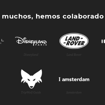
 muchos, hemos colaborado 
Disneyland
Land Rover
TripWolf Guide
Iamsterdam