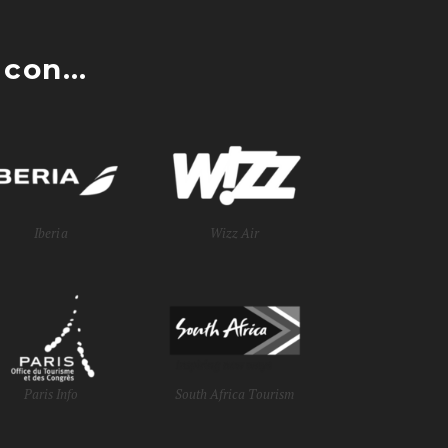
con...
Iberia
Wizz Air
Paris Info
South Africa Tourism