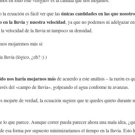
tamos en todo este «fregao» es la cantida que nos mojamos.
únicas cantidades en las que nosotr
 la ecuación es fácil ver que las
 en la lluvia
nuestra velocidad
y
, ya que no podemos ni adelgazar e
la velocidad de la lluvia ni tampoco su densidad.
 nos mojaremos más si:
 lluvía (lógico, ¿eh? :) )
ido nos haría mojarnos más
de acuerdo a este análisis – la razón es qu
ravés del «campo de lluvia», golpeando el agua conforme tu avanzas.
s es mojarte de verdad, la ecuación sugiere que te quedes quieto durante
e lo que parece. Aunque correr pueda parecer ahora una mala idea, ¿qu
í de esa forma por supuesto minimizaríamos el tiempo en la lluvia. Esto 