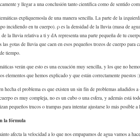
camente y llegar a una conclusión tanto científica como de sentido c
máticas expliquemosla de una manera sencilla. La parte de la izquierd
empo incidiendo en tu cuerpo). ρ es la densidad de la lluvia (masa de a
 de la lluvia relativa a ti y dA representa una parte pequeña de tu cuerpo
s las gotas de lluvia que caen en esos pequeños trozos de cuerpo para cal
de tiempo.
áticas verán que esto es una ecuación muy sencilla, y los que no hemo
los elementos que hemos explicado y que están correctamente puestos :)
en hecha el problema es que existen un sin fín de problemas añadidos a
cuerpo es muy compleja, no es un cubo o una esfera, y además está tod
alizan pequeños trucos o trampas para intentar ajustarse lo más posible a l
n la fórmula
uánto afecta la velocidad a lo que nos empapamos de agua vamos a hace