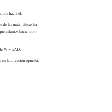
damos hacia él.
r de las matemáticas ha
 que estamos haciendolo
o de W = ρAD.
s en la dirección opuesta.