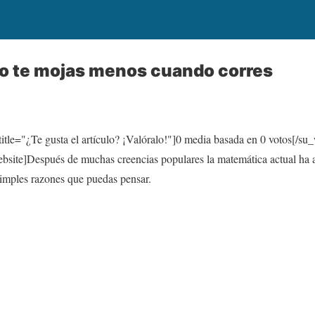
do te mojas menos cuando corres
itle="¿Te gusta el artículo? ¡Valóralo!"]
0
media basada en
0
votos[/su_
te]Después de muchas creencias populares la matemática actual ha ac
simples razones que puedas pensar.