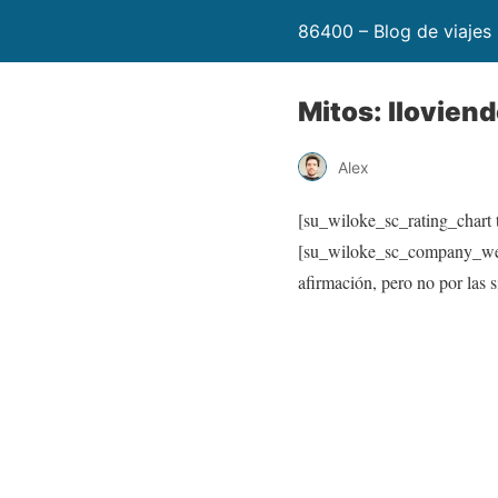
86400 – Blog de viajes
Mitos: llovien
Alex
[su_wiloke_sc_rating_chart t
[su_wiloke_sc_company_websi
afirmación, pero no por las 