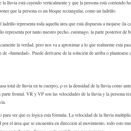
 la lluvia está cayendo verticalmente y que la persona está corriendo h
oner que la persona es un bloque rectangular, como un ladrillo.
el ladrillo representa toda aquella área que está dispuesta a mojarse (la
illo representa por tanto nuestro pecho, estómago, la parte posterior de br
icamente la verdad, pero nos va a aproximar a lo que realmente está pa
de «humedad». Puede derivarse de la solución de arriba o plantearse d
 total de lluvia en tu cuerpo), ρ es la densidad de la lluvia como antes
a parte frontal. VR y VP son las velocidades de la lluvia y la persona re
via.
ara ver que es lógica esta fórmula. La velocidad de la lluvia multiplic
d por el área que se encuentra en dirección al movimiento, todo esto mul