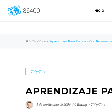
INICIO
TV Y Cine
Aprendizaje Para Famosos Con Remunera
TV y Cine
APRENDIZAJE P
1 de septiembre de 2006
0 Rating
TV y Cine