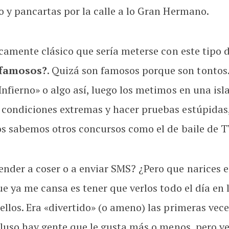
o y pancartas por la calle a lo Gran Hermano.
picamente clásico que sería meterse con este tipo
 famosos?
. Quizá son famosos porque son tontos.
Infierno» o algo así, luego los metimos en una is
condiciones extremas y hacer pruebas estúpidas,
dos sabemos otros concursos como el de baile de T
ender a coser o a enviar SMS? ¿Pero que narices 
ue ya me cansa es tener que verlos todo el día en
ellos. Era «divertido» (o ameno) las primeras ve
ncluso hay gente que le gusta más o menos, pero v