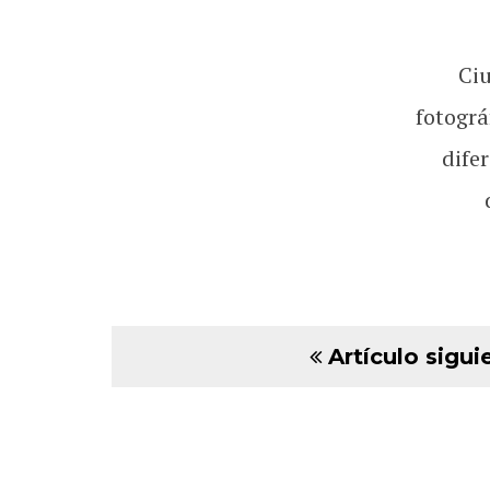
Ci
fotográ
dife
Artículo sigui