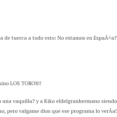
a de tuerca a todo esto: No estamos en EspaÃ±a?
… sino LOS TOROS!!
o una vaquilla? y a Kiko eldelgranhermano siend
o, pero valgame dios que ese programa lo verÃ­a!