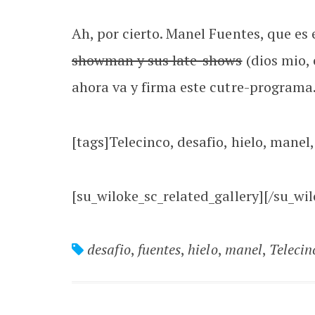
Ah, por cierto. Manel Fuentes, que es
showman y sus late-shows
(dios mio,
ahora va y firma este cutre-programa.
[tags]Telecinco, desafio, hielo, manel,
[su_wiloke_sc_related_gallery][/su_wil
desafio
,
fuentes
,
hielo
,
manel
,
Telecin