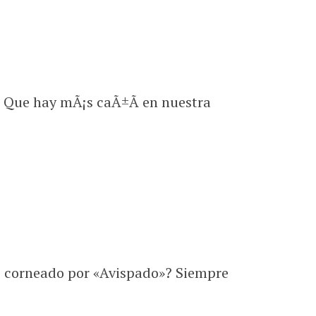
 Que hay mÃ¡s caÃ±Ã­ en nuestra
o corneado por «Avispado»? Siempre