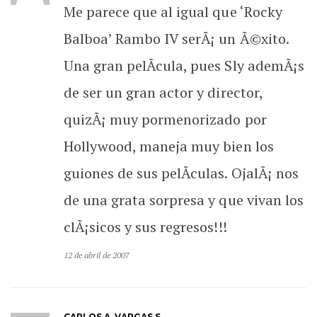
Me parece que al igual que ‘Rocky
Balboa’ Rambo IV serÃ¡ un Ã©xito.
Una gran pelÃ­cula, pues Sly ademÃ¡s
de ser un gran actor y director,
quizÃ¡ muy pormenorizado por
Hollywood, maneja muy bien los
guiones de sus pelÃ­culas. OjalÃ¡ nos
de una grata sorpresa y que vivan los
clÃ¡sicos y sus regresos!!!
12 de abril de 2007
CARLOS A. VARGAS S.