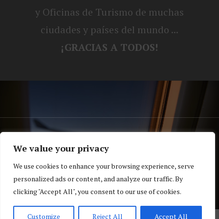
y Oficinas de Turismo de muchas
ciudades y países del mundo ...
¡GRACIAS A TODOS!
® Blog personal de Alex, Nerea, Turbo y
We value your privacy
Koko |
Política de privacidad y cookies
We use cookies to enhance your browsing experience, serve
Top
personalized ads or content, and analyze our traffic. By
clicking "Accept All", you consent to our use of cookies.
Customize
Reject All
Accept All