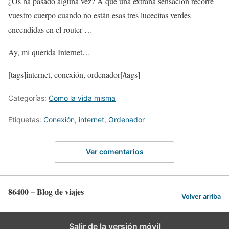
¿Os ha pasado alguna vez? A que una extraña sensación recorre
vuestro cuerpo cuando no están esas tres lucecitas verdes
encendidas en el router …
Ay, mi querida Internet…
[tags]internet, conexión, ordenador[/tags]
Categorías:
Como la vida misma
Etiquetas:
Conexión
,
internet
,
Ordenador
Ver comentarios
86400 – Blog de viajes
Volver arriba
Salir de la versión móvil