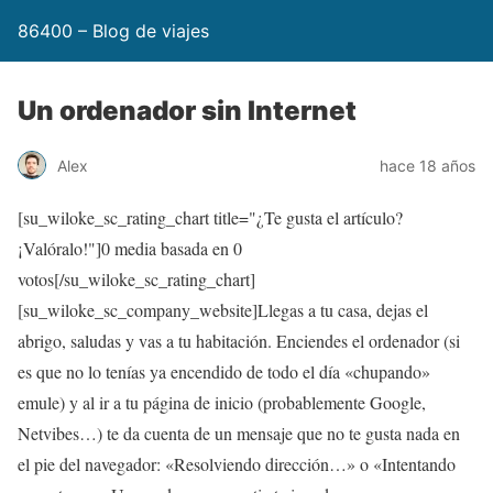
86400 – Blog de viajes
Un ordenador sin Internet
Alex
hace 18 años
[su_wiloke_sc_rating_chart title="¿Te gusta el artículo?
¡Valóralo!"]
0
media basada en
0
votos[/su_wiloke_sc_rating_chart]
[su_wiloke_sc_company_website]Llegas a tu casa, dejas el
abrigo, saludas y vas a tu habitación. Enciendes el ordenador (si
es que no lo tenías ya encendido de todo el día «chupando»
emule) y al ir a tu página de inicio (probablemente Google,
Netvibes…) te da cuenta de un mensaje que no te gusta nada en
el pie del navegador: «Resolviendo dirección…» o «Intentando