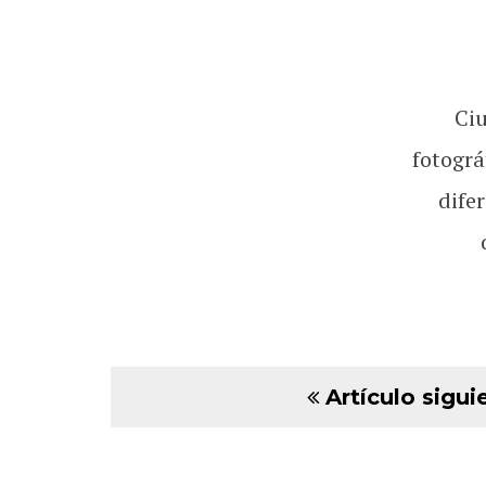
Ci
fotográ
dife
Artículo sigui