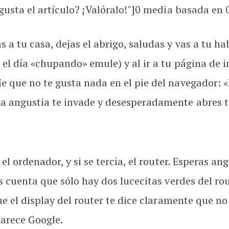
usta el artículo? ¡Valóralo!"]
0
media basada en
 tu casa, dejas el abrigo, saludas y vas a tu hab
 el día «chupando» emule) y al ir a tu página de 
e que no te gusta nada en el pie del navegador: 
 angustia te invade y desesperadamente abres tu 
el ordenador, y si se tercia, el router. Esperas an
s cuenta que sólo hay dos lucecitas verdes del ro
ue el display del router te dice claramente que n
parece Google.