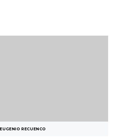
EUGENIO RECUENCO
¿ SISTE
…