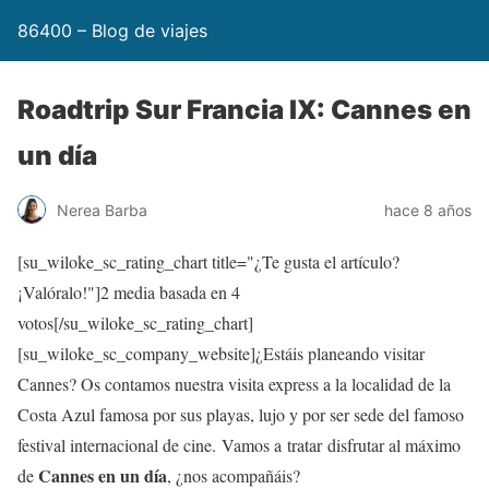
86400 – Blog de viajes
Roadtrip Sur Francia IX: Cannes en
un día
Nerea Barba
hace 8 años
[su_wiloke_sc_rating_chart title="¿Te gusta el artículo?
¡Valóralo!"]
2
media basada en 4
votos[/su_wiloke_sc_rating_chart]
[su_wiloke_sc_company_website]¿Estáis planeando visitar
Cannes? Os contamos nuestra visita express a la localidad de la
Costa Azul famosa por sus playas, lujo y por ser sede del famoso
festival internacional de cine. Vamos a tratar disfrutar al máximo
Cannes en un día
de
, ¿nos acompañáis?