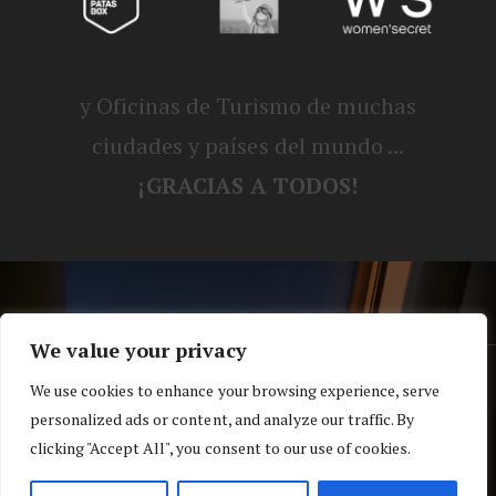
y Oficinas de Turismo de muchas
ciudades y países del mundo ...
¡GRACIAS A TODOS!
We value your privacy
® Blog personal de Alex, Nerea, Turbo y
We use cookies to enhance your browsing experience, serve
personalized ads or content, and analyze our traffic. By
Koko |
Política de privacidad y cookies
clicking "Accept All", you consent to our use of cookies.
Top