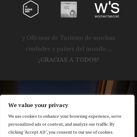
y Oficinas de Turismo de muchas
ciudades y países del mundo ...
¡GRACIAS A TODOS!
We value your privacy
® Blog personal de Alex, Nerea, Turbo y
We use cookies to enhance your browsing experience, serve
personalized ads or content, and analyze our traffic. By
Koko |
Política de privacidad y cookies
clicking "Accept All", you consent to our use of cookies.