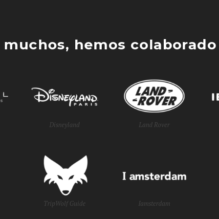
 muchos, hemos colaborado 
Disneyland
Land Rover
TripWolf Guide
Iamsterdam