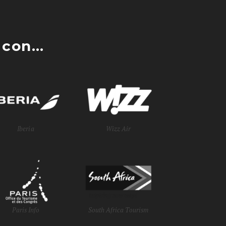
con...
Iberia
Wizz Air
Paris Info
South Africa Tourism