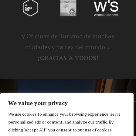
y Oficinas de Turismo de muchas
ciudades y países del mundo ...
¡GRACIAS A TODOS!
We value your privacy
® Blog personal de Alex, Nerea, Turbo y
We use cookies to enhance your browsing experience, serve
personalized ads or content, and analyze our traffic. By
Koko |
Política de privacidad y cookies
clicking "Accept All", you consent to our use of cookies.