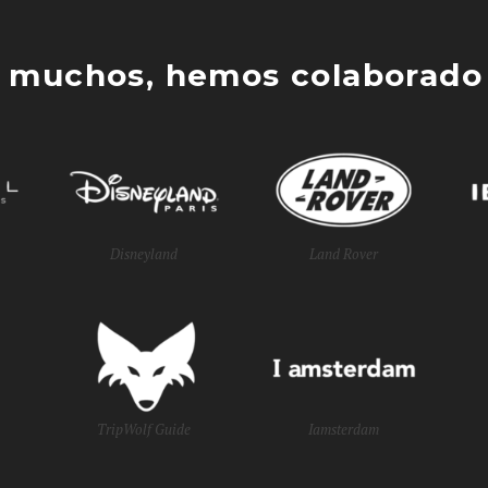
 muchos, hemos colaborado 
Disneyland
Land Rover
TripWolf Guide
Iamsterdam