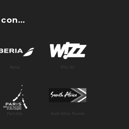
con...
Iberia
Wizz Air
Paris Info
South Africa Tourism