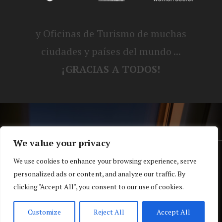
y Oficinas de Turismo de muchas
ciudades y países del mundo ...
¡GRACIAS A TODOS!
We value your privacy
® Blog personal de Alex, Nerea, Turbo y
We use cookies to enhance your browsing experience, serve
personalized ads or content, and analyze our traffic. By
Koko |
Política de privacidad y cookies
clicking "Accept All", you consent to our use of cookies.
Top
Customize
Reject All
Accept All