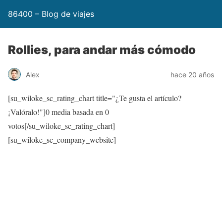
86400 – Blog de viajes
Rollies, para andar más cómodo
Alex
hace 20 años
[su_wiloke_sc_rating_chart title="¿Te gusta el artículo?
¡Valóralo!"]
0
media basada en
0
votos[/su_wiloke_sc_rating_chart]
[su_wiloke_sc_company_website]