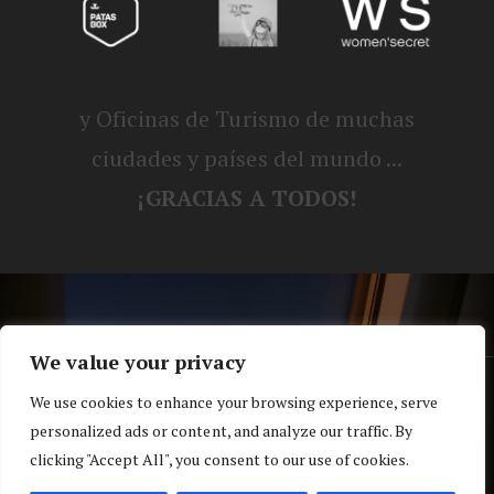
y Oficinas de Turismo de muchas
ciudades y países del mundo ...
¡GRACIAS A TODOS!
We value your privacy
® Blog personal de Alex, Nerea, Turbo y
We use cookies to enhance your browsing experience, serve
personalized ads or content, and analyze our traffic. By
Koko |
Política de privacidad y cookies
clicking "Accept All", you consent to our use of cookies.