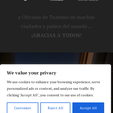
y Oficinas de Turismo de muchas
ciudades y países del mundo ...
¡GRACIAS A TODOS!
We value your privacy
® Blog personal de Alex, Nerea, Turbo y
We use cookies to enhance your browsing experience, serve
personalized ads or content, and analyze our traffic. By
Koko |
Política de privacidad y cookies
clicking "Accept All", you consent to our use of cookies.
Top
Customize
Reject All
Accept All