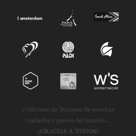
y Oficinas de Turismo de muchas
ciudades y países del mundo ...
¡GRACIAS A TODOS!