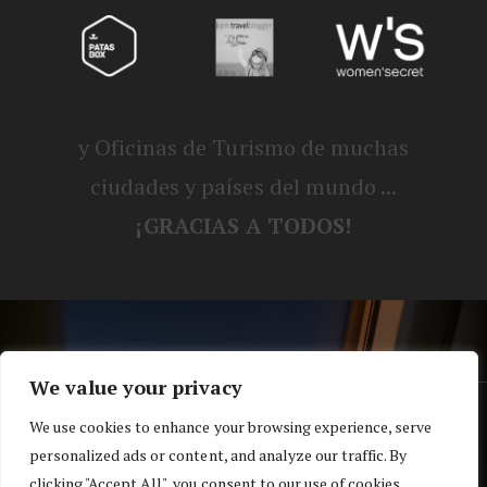
y Oficinas de Turismo de muchas
ciudades y países del mundo ...
¡GRACIAS A TODOS!
We value your privacy
® Blog personal de Alex, Nerea, Turbo y
We use cookies to enhance your browsing experience, serve
personalized ads or content, and analyze our traffic. By
Koko |
Política de privacidad y cookies
clicking "Accept All", you consent to our use of cookies.