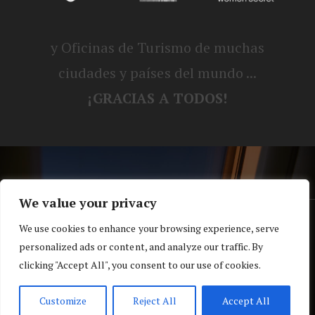
y Oficinas de Turismo de muchas
ciudades y países del mundo ...
¡GRACIAS A TODOS!
We value your privacy
® Blog personal de Alex, Nerea, Turbo y
We use cookies to enhance your browsing experience, serve
personalized ads or content, and analyze our traffic. By
Koko |
Política de privacidad y cookies
clicking "Accept All", you consent to our use of cookies.
Top
Customize
Reject All
Accept All