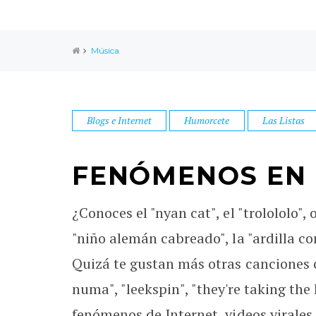
Música
Blogs e Internet
Humorcete
Las Listas
FENÓMENOS EN 
¿Conoces el "nyan cat", el "trolololo",
"niño alemán cabreado", la "ardilla c
Quizá te gustan más otras canciones c
numa", "leekspin", "they're taking the
fenómenos de Internet, videos virales