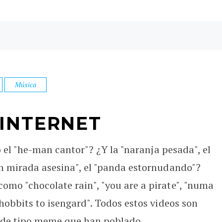
Música
INTERNET
 o el "he-man cantor"? ¿Y la "naranja pesada", el
on mirada asesina", el "panda estornudando"?
omo "chocolate rain", "you are a pirate", "numa
 hobbits to isengard". Todos estos videos son
 de tipo meme que han poblado ...