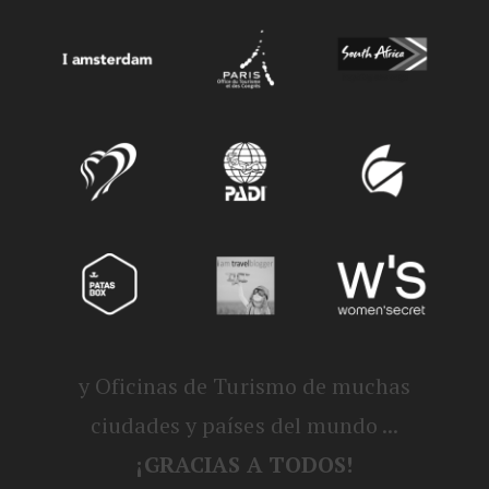
y Oficinas de Turismo de muchas
ciudades y países del mundo ...
¡GRACIAS A TODOS!