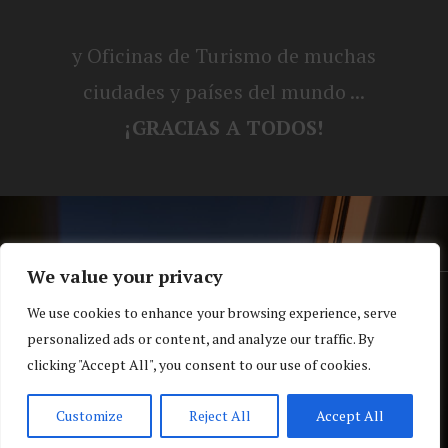
y Oficinas de Turismo de muchas
ciudades y países del mundo ...
¡GRACIAS A TODOS!
We value your privacy
® Blog personal de Alex, Nerea, Turbo y
We use cookies to enhance your browsing experience, serve
personalized ads or content, and analyze our traffic. By
Koko |
Política de privacidad y cookies
clicking "Accept All", you consent to our use of cookies.
Top
Customize
Reject All
Accept All