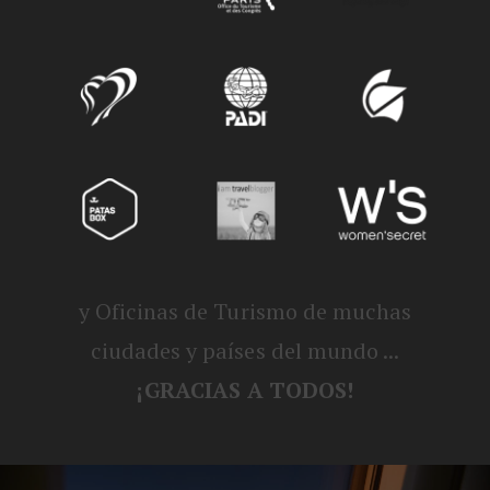
y Oficinas de Turismo de muchas
ciudades y países del mundo ...
¡GRACIAS A TODOS!