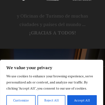
y Oficinas de Turismo de muchas
ciudades y países del mundo ...
¡GRACIAS A TODOS!
We value your privacy
® Blog personal de Alex, Nerea, Turbo y
We use cookies to enhance your browsing experience, serve
personalized ads or content, and analyze our traffic. By
Koko |
Política de privacidad y cookies
clicking "Accept All", you consent to our use of cookies.
Top
Customize
Reject All
Accept All