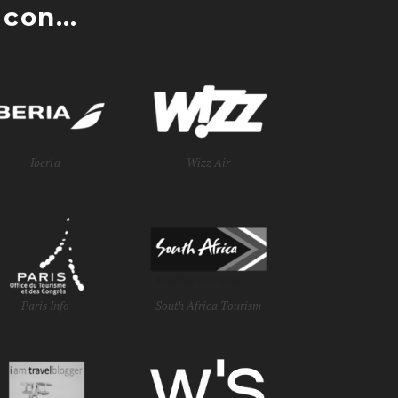
con...
Iberia
Wizz Air
Paris Info
South Africa Tourism