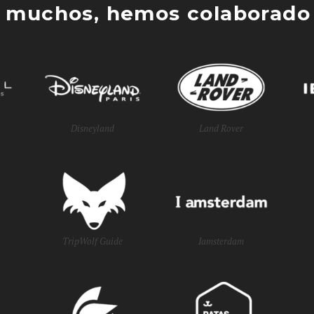
 muchos, hemos colaborado 
Disneyland
Land Rover
TripWolf Guide
Iamsterdam