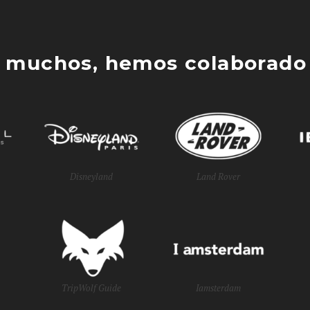
 muchos, hemos colaborado 
Disneyland
Land Rover
TripWolf Guide
Iamsterdam