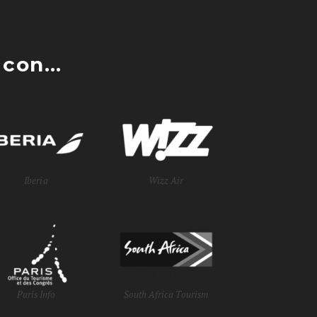
con...
Iberia
Wizz Air
Paris Info
South Africa Tourism