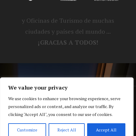
y Oficinas de Turismo de muchas
ciudades y países del mundo ...
¡GRACIAS A TODOS!
We value your privacy
® Blog personal de Alex, Nerea, Turbo y
We use cookies to enhance your browsing experience, serve
personalized ads or content, and analyze our traffic. By
Koko |
Política de privacidad y cookies
clicking "Accept All", you consent to our use of cookies.
Top
Customize
Reject All
Accept All