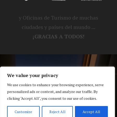
y Oficinas de Turismo de muchas
ciudades y países del mundo ...
¡GRACIAS A TODOS!
We value your privacy
® Blog personal de Alex, Nerea, Turbo y
We use cookies to enhance your browsing experience, serve
personalized ads or content, and analyze our traffic. By
Koko |
Política de privacidad y cookies
clicking "Accept All", you consent to our use of cookies.
Top
Customize
Reject All
Accept All