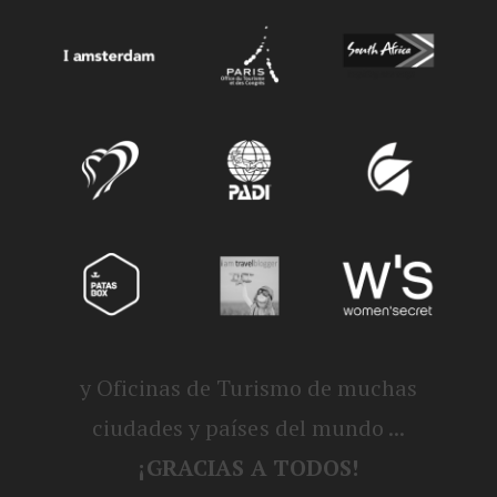
y Oficinas de Turismo de muchas
ciudades y países del mundo ...
¡GRACIAS A TODOS!