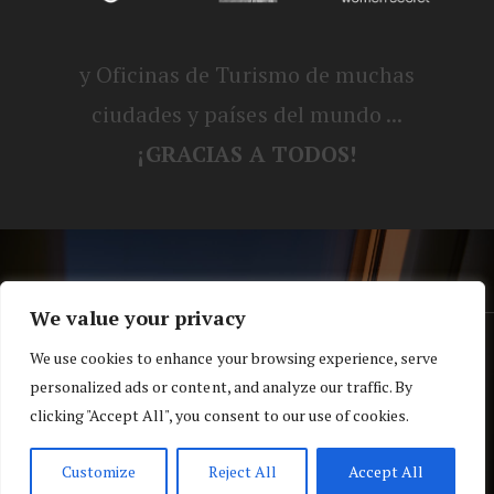
y Oficinas de Turismo de muchas
ciudades y países del mundo ...
¡GRACIAS A TODOS!
We value your privacy
® Blog personal de Alex, Nerea, Turbo y
We use cookies to enhance your browsing experience, serve
personalized ads or content, and analyze our traffic. By
Koko |
Política de privacidad y cookies
clicking "Accept All", you consent to our use of cookies.
Top
Customize
Reject All
Accept All