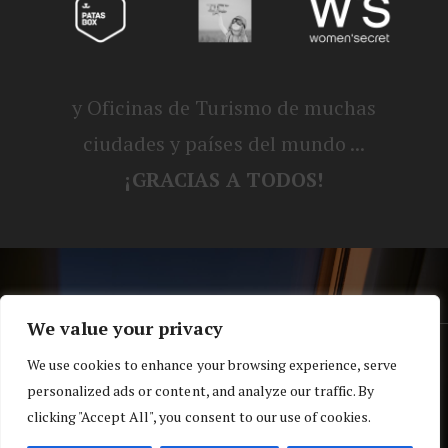
y Oficinas de Turismo de muchas
ciudades y países del mundo ...
¡GRACIAS A TODOS!
We value your privacy
® Blog personal de Alex, Nerea, Turbo y
We use cookies to enhance your browsing experience, serve
personalized ads or content, and analyze our traffic. By
Koko |
Política de privacidad y cookies
clicking "Accept All", you consent to our use of cookies.