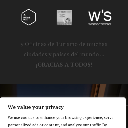
y Oficinas de Turismo de muchas
ciudades y países del mundo ...
¡GRACIAS A TODOS!
We value your privacy
® Blog personal de Alex, Nerea, Turbo y
We use cookies to enhance your browsing experience, serve
personalized ads or content, and analyze our traffic. By
Koko |
Política de privacidad y cookies