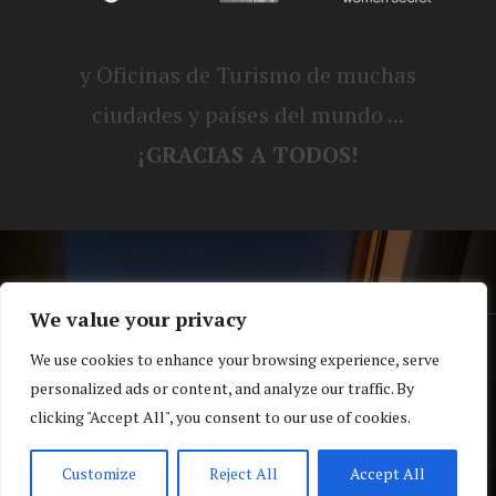
y Oficinas de Turismo de muchas
ciudades y países del mundo ...
¡GRACIAS A TODOS!
We value your privacy
® Blog personal de Alex, Nerea, Turbo y
We use cookies to enhance your browsing experience, serve
personalized ads or content, and analyze our traffic. By
Koko |
Política de privacidad y cookies
clicking "Accept All", you consent to our use of cookies.
Top
Customize
Reject All
Accept All