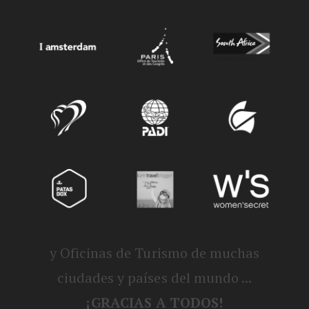
y Oficinas de Turismo de muchas
ciudades y países del mundo ...
¡GRACIAS A TODOS!