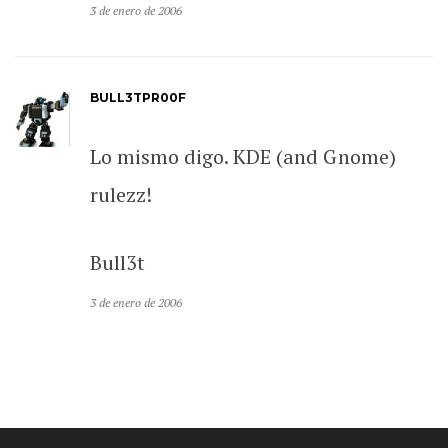
3 de enero de 2006
BULL3TPR00F
Lo mismo digo. KDE (and Gnome)
rulezz!
Bull3t
3 de enero de 2006