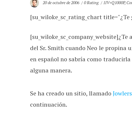
20 de octubre de 2006
0 Rating
1IV+Q1000P
,
Co
[su_wiloke_sc_rating_chart title="¿Te g
[su_wiloke_sc_company_website]¿Te ac
del Sr. Smith cuando Neo le propina u
en español no sabría como traducirla 
alguna manera.
Se ha creado un sitio, llamado
Jowler
continuación.