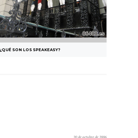
¿QUÉ SON LOS SPEAKEASY?
EUGENI
20 de octubre de 2006