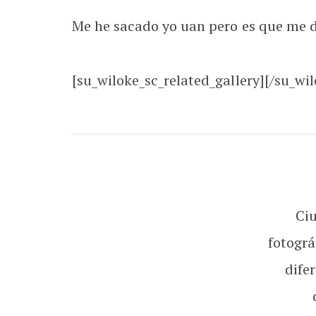
Me he sacado yo uan pero es que me d
[su_wiloke_sc_related_gallery][/su_wil
Ci
fotográ
dife