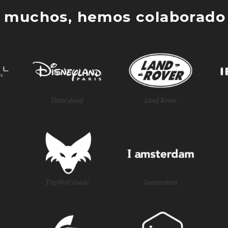
 muchos, hemos colaborado 
Disneyland
Land Rover
TripWolf Guide
Iamsterdam