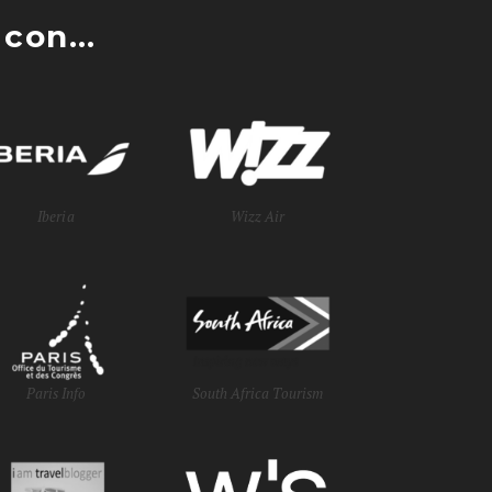
con...
Iberia
Wizz Air
Paris Info
South Africa Tourism