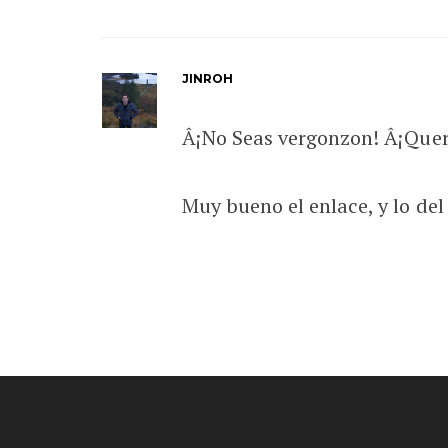
JINROH
Â¡No Seas vergonzon! Â¡Quere
Muy bueno el enlace, y lo del 