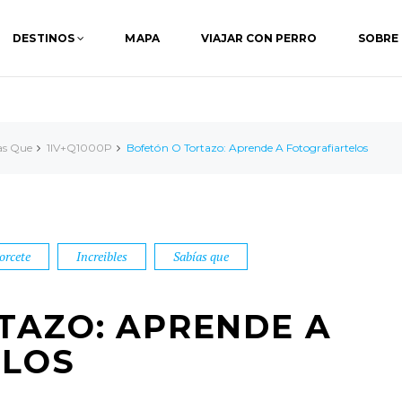
DESTINOS
MAPA
VIAJAR CON PERRO
SOBRE
as Que
1IV+Q1000P
Bofetón O Tortazo: Aprende A Fotografiartelos
rcete
Increibles
Sabías que
TAZO: APRENDE A
ELOS