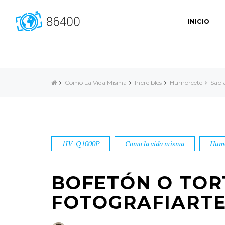
INICIO
Como La Vida Misma
Increibles
Humorcete
Sabí
1IV+Q1000P
Como la vida misma
Humo
BOFETÓN O TOR
FOTOGRAFIART