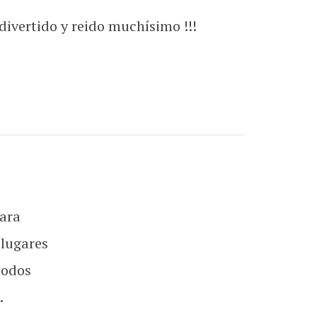
ivertido y reido muchísimo !!!
ara
 lugares
todos
.