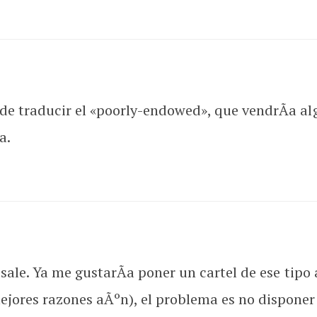
de traducir el «poorly-endowed», que vendrÃ­a a
a.
e sale. Ya me gustarÃ­a poner un cartel de ese tip
jores razones aÃºn), el problema es no disponer