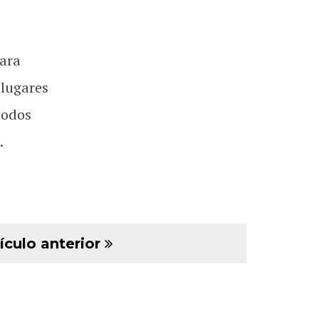
ara
 lugares
todos
.
ículo anterior