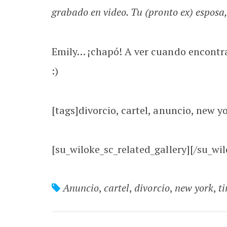
grabado en video. Tu (pronto ex) espos
Emily… ¡chapó! A ver cuando encontra
:)
[tags]divorcio, cartel, anuncio, new y
[su_wiloke_sc_related_gallery][/su_wil
Anuncio
,
cartel
,
divorcio
,
new york
,
t