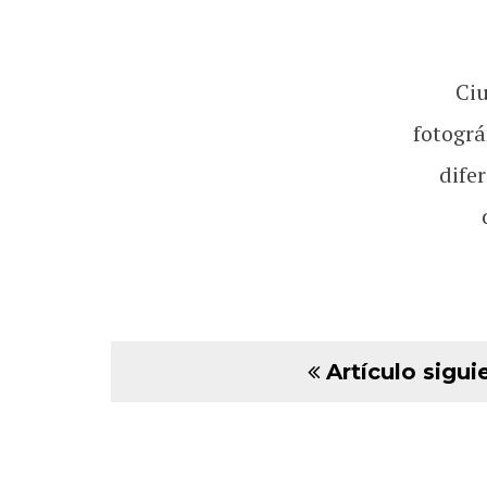
Ci
fotográ
dife
Artículo sigui