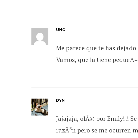
UNO
Me parece que te has dejado 
Vamos, que la tiene pequeÃ±
DYN
Jajajaja, olÃ© por Emily!!! S
razÃ³n pero se me ocurren me