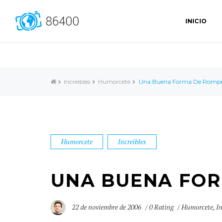
INICIO
Increibles
Humorcete
Una Buena Forma De Romper
Humorcete
Increibles
UNA BUENA FOR
22 de noviembre de 2006
0 Rating
Humorcete
,
In