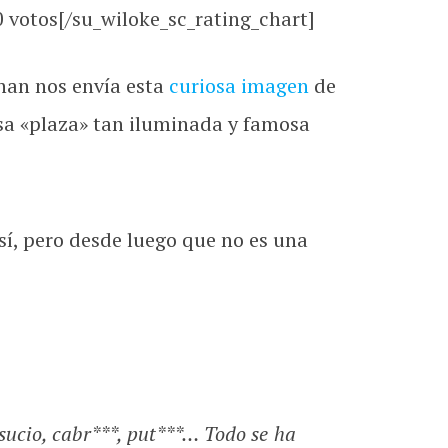
0
votos[/su_wiloke_sc_rating_chart]
han nos envía esta
curiosa imagen
de
sa «plaza» tan iluminada y famosa
sí, pero desde luego que no es una
, sucio, cabr***, put***… Todo se ha