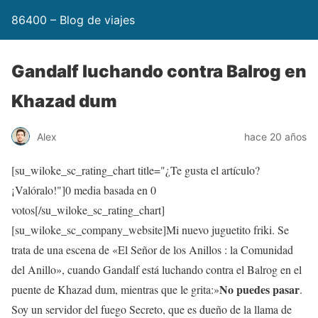
86400 – Blog de viajes
Gandalf luchando contra Balrog en
Khazad dum
Alex
hace 20 años
[su_wiloke_sc_rating_chart title="¿Te gusta el artículo?
¡Valóralo!"]
0
media basada en
0
votos[/su_wiloke_sc_rating_chart]
[su_wiloke_sc_company_website]Mi nuevo juguetito friki. Se
trata de una escena de «El Señor de los Anillos : la Comunidad
del Anillo», cuando Gandalf está luchando contra el Balrog en el
No puedes pasar
puente de Khazad dum, mientras que le grita:»
.
Soy un servidor del fuego Secreto, que es dueño de la llama de