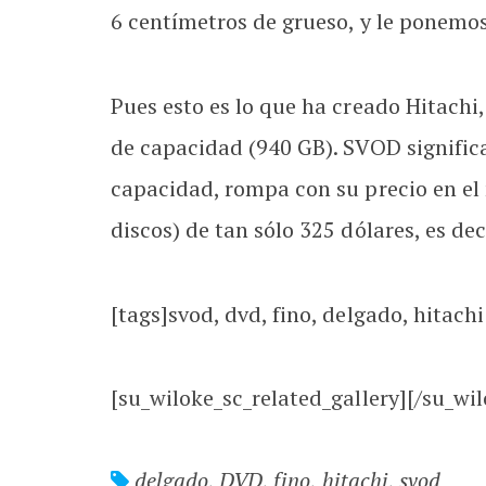
6 centímetros de grueso, y le ponemo
Pues esto es lo que ha creado Hitach
de capacidad (940 GB). SVOD signific
capacidad, rompa con su precio en el 
discos) de tan sólo 325 dólares, es dec
[tags]svod, dvd, fino, delgado, hitachi
[su_wiloke_sc_related_gallery][/su_wil
delgado
,
DVD
,
fino
,
hitachi
,
svod