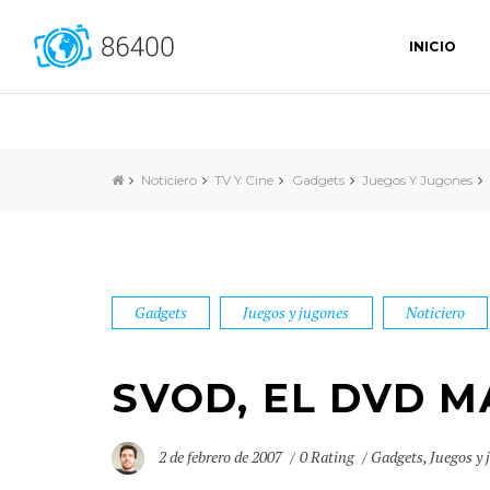
INICIO
Noticiero
TV Y Cine
Gadgets
Juegos Y Jugones
Gadgets
Juegos y jugones
Noticiero
SVOD, EL DVD 
2 de febrero de 2007
0 Rating
Gadgets
,
Juegos y 