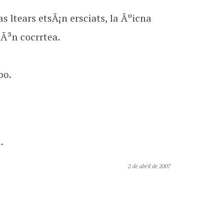
 ltears etsÃ¡n ersciats, la Ãºicna
iÃ³n cocrrtea.
oo.
.
2 de abril de 2007