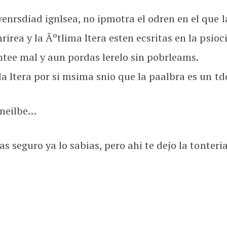
nrsdiad ignlsea, no ipmotra el odren en el que las
irea y la Ãºtlima ltera esten ecsritas en la psioc
ntee mal y aun pordas lerelo sin pobrleams.
a ltera por si msima snio que la paalbra es un td
rneilbe…
s seguro ya lo sabias, pero ahi te dejo la tonteria