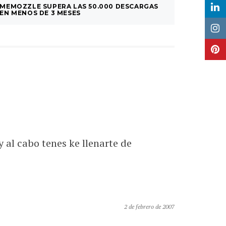
MEMOZZLE SUPERA LAS 50.000 DESCARGAS
¿CÓMO S
EN MENOS DE 3 MESES
LOS SM
 al cabo tenes ke llenarte de
2 de febrero de 2007