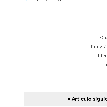
Ci
fotográ
dife
Artículo sigui