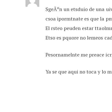
SgeÃºn un etsduio de una uive
csoa ipormtnate es que la pmr
El rsteo peuden estar ttaolm
Etso es pquore no lemeos cad
Pesornamelnte me preace ic
Ya se que aqui no toca y lo ma