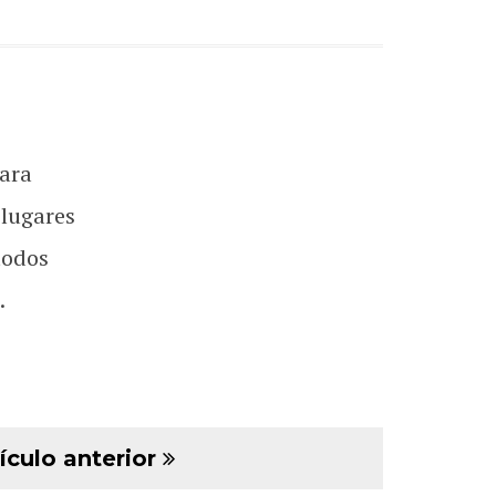
ara
 lugares
todos
.
ículo anterior