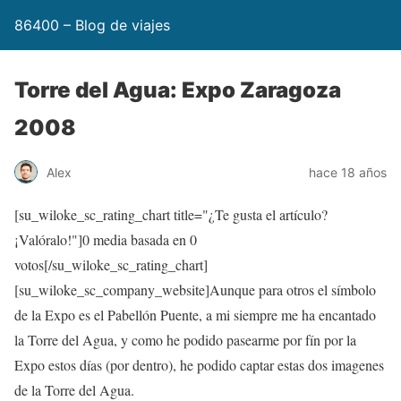
86400 – Blog de viajes
Torre del Agua: Expo Zaragoza
2008
Alex
hace 18 años
[su_wiloke_sc_rating_chart title="¿Te gusta el artículo?
¡Valóralo!"]
0
media basada en
0
votos[/su_wiloke_sc_rating_chart]
[su_wiloke_sc_company_website]Aunque para otros el símbolo
de la Expo es el Pabellón Puente, a mi siempre me ha encantado
la Torre del Agua, y como he podido pasearme por fín por la
Expo estos días (por dentro), he podido captar estas dos imagenes
de la Torre del Agua.