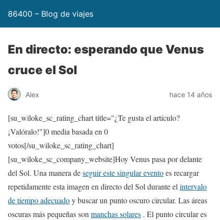
86400 – Blog de viajes
En directo: esperando que Venus
cruce el Sol
Alex
hace 14 años
[su_wiloke_sc_rating_chart title="¿Te gusta el artículo?
¡Valóralo!"]
0
media basada en
0
votos[/su_wiloke_sc_rating_chart]
[su_wiloke_sc_company_website]Hoy Venus pasa por delante
del Sol. Una manera de
seguir este singular evento
es recargar
repetidamente esta imagen en directo del Sol durante el
intervalo
de tiempo adecuado
y buscar un punto oscuro circular. Las áreas
oscuras más pequeñas son
manchas solares
. El punto circular es