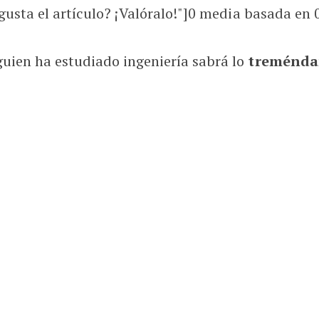
usta el artículo? ¡Valóralo!"]
0
media basada en
uien ha estudiado ingeniería sabrá lo
treménda