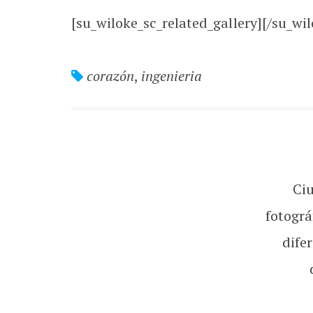
[su_wiloke_sc_related_gallery][/su_wil
corazón
,
ingenieria
Ci
fotográ
dife