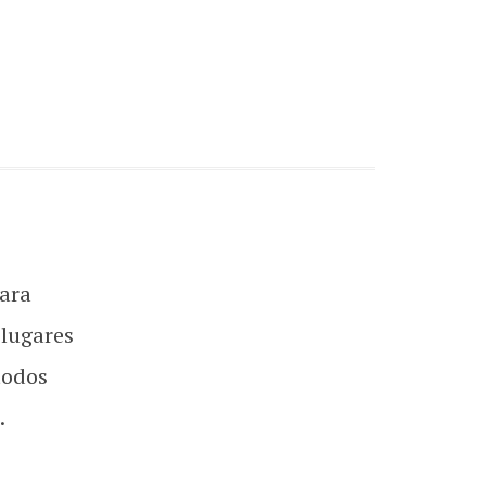
ara
 lugares
todos
.