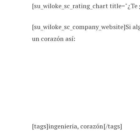
[su_wiloke_sc_rating_chart title="¿Te g
[su_wiloke_sc_company_website]Si alg
un corazón así:
[tags]ingenieria, corazón[/tags]