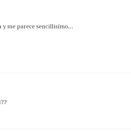
a y me parece sencillisímo…
l??